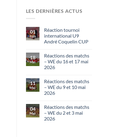
LES DERNIÈRES ACTUS
Réaction tournoi
01
international U9
Juin
André Coquelin CUP
Réactions des matchs
18
– WE du 16 et 17 mai
Mai
2026
Réactions des matchs
11
– WE du 9 et 10 mai
Mai
2026
Réactions des matchs
04
– WE du 2 et 3 mai
Mai
2026