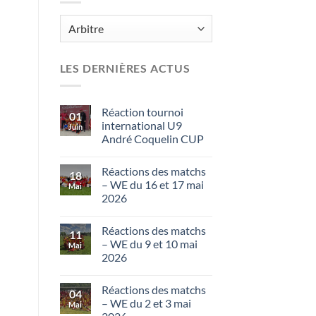
Catégories
LES DERNIÈRES ACTUS
Réaction tournoi
01
international U9
Juin
André Coquelin CUP
Réactions des matchs
18
– WE du 16 et 17 mai
Mai
2026
Réactions des matchs
11
– WE du 9 et 10 mai
Mai
2026
Réactions des matchs
04
– WE du 2 et 3 mai
Mai