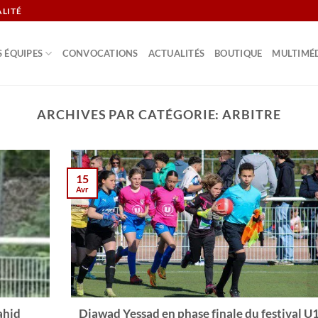
ALITÉ
S ÉQUIPES
CONVOCATIONS
ACTUALITÉS
BOUTIQUE
MULTIMÉ
ARCHIVES PAR CATÉGORIE:
ARBITRE
15
Avr
ahid
Djawad Yessad en phase finale du festival U