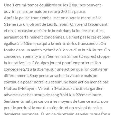
Une 1 ère mi-temps équilibrée où les 2 équipes peuvent
ouvrir la marque mais on reste à 0/0 à la pause.
Après la pause, tout s’emballe et on ouvre la marque à la
51ème sur un joli but de Léo (Ellapin). On prend l’ascendant
et on a l’occasion de faire le break dans la foulée ce qui les
auraient certainement condamnés. Ce n’est pas le cas et Spay
égalise à la 63eme, ce qui a le mérite de les transcender. On
tombe dans un match rythmé où l’on va d’un but à l’autre. On
concède un penalty à la 75eme mais Simon (Despres) stoppe
la tentative. Les 2 équipes jouent pour l’emporter et l’on
concède le 2/1 a la 85ème, sur une action que l’on doit gérer
différemment. Spay pense arracher la victoire mais on
continue à poser notre jeu et sur une belle action menée par
Matteo (Métayer) , Valentin (Motteau) crucifie la gardien
adverse avec beaucoup de sang froid à la 92ème minute.
Sentiments mitigés car on a les moyens de tuer ce match, on
peut le perdre à la vue du scénario, et on revient dans les
dernières secondes. J’ai envie de retenir les valeurs que l’on a