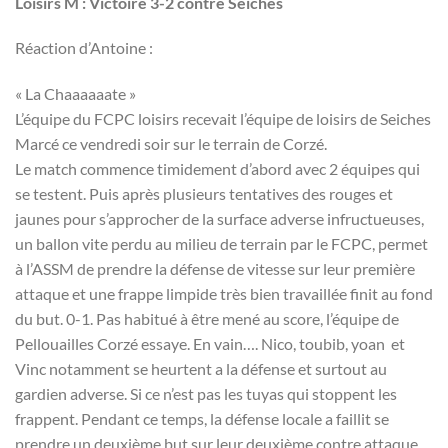
Loisirs M : Victoire 3-2 contre Seiches
Réaction d’Antoine :
« La Chaaaaaate »
L’équipe du FCPC loisirs recevait l’équipe de loisirs de Seiches
Marcé ce vendredi soir sur le terrain de Corzé.
Le match commence timidement d’abord avec 2 équipes qui
se testent. Puis après plusieurs tentatives des rouges et
jaunes pour s’approcher de la surface adverse infructueuses,
un ballon vite perdu au milieu de terrain par le FCPC, permet
à l’ASSM de prendre la défense de vitesse sur leur première
attaque et une frappe limpide très bien travaillée finit au fond
du but. 0-1. Pas habitué à être mené au score, l’équipe de
Pellouailles Corzé essaye. En vain…. Nico, toubib, yoan et
Vinc notamment se heurtent a la défense et surtout au
gardien adverse. Si ce n’est pas les tuyas qui stoppent les
frappent. Pendant ce temps, la défense locale a faillit se
prendre un deuxième but sur leur deuxième contre attaque.