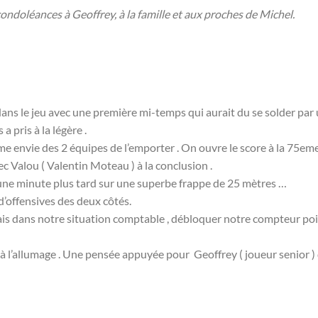
ondoléances à Geoffrey, à la famille et aux proches de Michel.
 dans le jeu avec une première mi-temps qui aurait du se solder par
 pris à la légère .
e envie des 2 équipes de l’emporter . On ouvre le score à la 75em
c Valou ( Valentin Moteau ) à la conclusion .
ne minute plus tard sur une superbe frappe de 25 mètres …
d’offensives des deux côtés.
ais dans notre situation comptable , débloquer notre compteur po
 à l’allumage . Une pensée appuyée pour Geoffrey ( joueur senior )