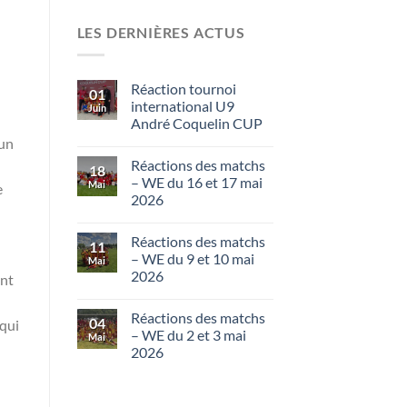
LES DERNIÈRES ACTUS
Réaction tournoi
01
international U9
Juin
André Coquelin CUP
 un
Réactions des matchs
18
– WE du 16 et 17 mai
Mai
e
2026
Réactions des matchs
11
– WE du 9 et 10 mai
Mai
2026
int
Réactions des matchs
04
 qui
– WE du 2 et 3 mai
Mai
2026