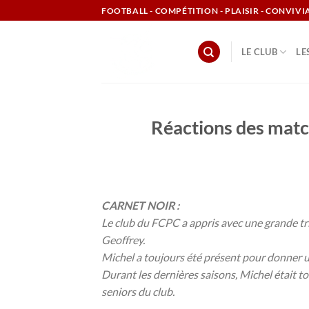
Passer
FOOTBALL - COMPÉTITION - PLAISIR - CONVIVI
au
contenu
LE CLUB
LE
Réactions des matc
CARNET NOIR :
Le club du FCPC a appris avec une grande tri
Geoffrey.
Michel a toujours été présent pour donner un
Durant les dernières saisons, Michel était t
seniors du club.